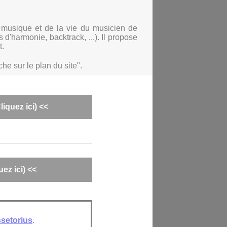
a musique et de la vie du musicien de
d'harmonie, backtrack, ...). Il propose
t.
he sur le plan du site".
iquez ici) <<
ez ici) <<
setorius
.