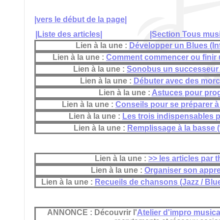
|vers le début de la page|
|Liste des articles|
|Section Tous musi
Lien à la une :
Développer un Blues (Int
Lien à la une :
Comment commencer ou finir u
Lien à la une :
Sonobus un successeur 
Lien à la une :
Débuter avec des morc
Lien à la une :
Astuces pour pro
Lien à la une :
Conseils pour se préparer à
Lien à la une :
Les trois indispensables p
Lien à la une :
Remplissage à la basse (f
Lien à la une :
>> les articles par
Lien à la une :
Organiser son appr
Lien à la une :
Recueils de chansons (Jazz / Blue
ANNONCE : Découvrir l'
Atelier d'impro musica