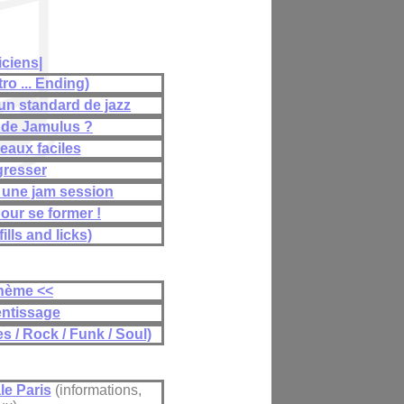
ciens|
ro ... Ending)
n standard de jazz
de Jamulus ?
eaux faciles
gresser
 une jam session
our se former !
ills and licks)
 thème <<
entissage
s / Rock / Funk / Soul)
le Paris
(informations,