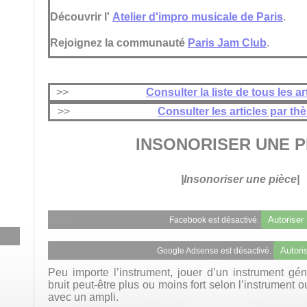
Découvrir l'
Atelier d'impro musicale de Paris
.
Rejoignez la communauté
Paris Jam Club
.
>>
Consulter la liste de tous les ar
>>
Consulter les articles par th
INSONORISER UNE P
|Insonoriser une pièce|
Autoriser
Facebook est désactivé.
Autori
Google Adsense est désactivé.
Peu importe l’instrument, jouer d’un instrument gén
bruit peut-être plus ou moins fort selon l’instrument 
avec un ampli.