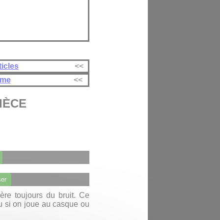
ticles
<<
ème
<<
IÈCE
ser
ère toujours du bruit. Ce
ou si on joue au casque ou