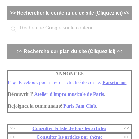
Panneau de gestion des cookies
>> Rechercher le contenu de ce site (Cliquez ici) <<
>> Recherche sur plan du site (Cliquez ici) <<
ANNONCES
Page Facebook pour suivre l'actualité de ce site:
Bassetorius
.
Découvrir l'
Atelier d'impro musicale de Paris
.
Rejoignez la communauté
Paris Jam Club
.
>>
Consulter la liste de tous les articles
<<
>>
Consulter les articles par thème
<<