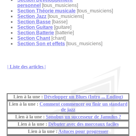
personnel
[tous_musiciens]
Section Théorie musicale
[tous_musiciens]
Section Jazz
[tous_musiciens]
Section Basse
[basse]
Section Guitare
[guitare]
Section Batterie
[batterie]
Section Chant
[chant]
Section Son et effets
[tous_musiciens]
| Liste des articles |
Lien à la une :
Développer un Blues (Intro ... Ending)
Lien à la une :
Comment commencer ou finir un standard
de jazz
Lien à la une :
Sonobus un successeur de Jamulus ?
Lien à la une :
Débuter avec des morceaux faciles
Lien à la une :
Astuces pour progresser