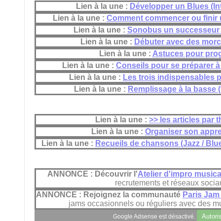
Lien à la une :
Développer un Blues (Int
Lien à la une :
Comment commencer ou finir u
Lien à la une :
Sonobus un successeur 
Lien à la une :
Débuter avec des morc
Lien à la une :
Astuces pour pro
Lien à la une :
Conseils pour se préparer à
Lien à la une :
Les trois indispensables p
Lien à la une :
Remplissage à la basse (f
Lien à la une :
>> les articles par
Lien à la une :
Organiser son appr
Lien à la une :
Recueils de chansons (Jazz / Blue
ANNONCE : Découvrir l'
Atelier d'impro musica
recrutements et réseaux socia
ANNONCE : Rejoignez la communauté
Paris Jam
jams occasionnels ou réguliers avec des m
Autori
Google Adsense est désactivé.