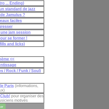
ro ... Ending)
n standard de jazz
de Jamulus ?
eaux faciles
gresser
 une jam session
our se former !
ills and licks)
 thème <<
entissage
s / Rock / Funk / Soul)
le Paris
(informations,
ux)
 Club!
pour organiser des
usiciens motivés
ser