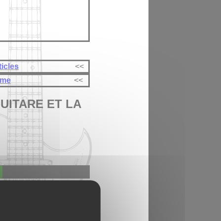
ticles
<<
ème
<<
UITARE ET LA
ser
r monotone et ennuyant …
ose de faire des gammes