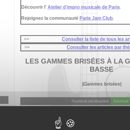
Découvrir l'
Atelier d'impro musicale de Paris
.
Rejoignez la communauté
Paris Jam Club
.
>>
Consulter la liste de tous les ar
>>
Consulter les articles par th
LES GAMMES BRISÉES À LA G
BASSE
|Gammes brisées|
Autoriser
Facebook est désactivé.
Autori
Google Adsense est désactivé.
Monter et descendre les gammes peut vite deveni
Pour rompre avec cette monotonie, je vous prop