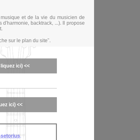
a musique et de la vie du musicien de
d'harmonie, backtrack, ...). Il propose
t.
he sur le plan du site".
iquez ici) <<
ez ici) <<
setorius
.