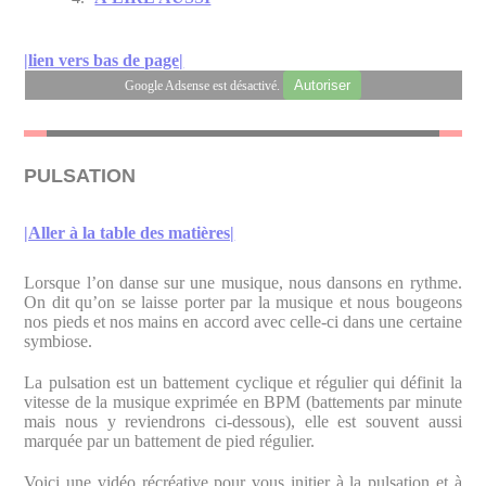
|lien vers bas de page|
Autoriser
Google Adsense est désactivé.
PULSATION
|Aller à la table des matières|
Lorsque l’on danse sur une musique, nous dansons en rythme.
On dit qu’on se laisse porter par la musique et nous bougeons
nos pieds et nos mains en accord avec celle-ci dans une certaine
symbiose.
La pulsation est un battement cyclique et régulier qui définit la
vitesse de la musique exprimée en BPM (battements par minute
mais nous y reviendrons ci-dessous), elle est souvent aussi
marquée par un battement de pied régulier.
Voici une vidéo récréative pour vous initier à la pulsation et à