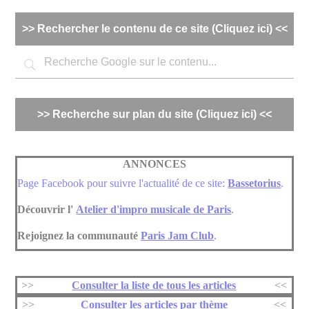
Panneau de gestion des cookies
>> Rechercher le contenu de ce site (Cliquez ici) <<
>> Recherche sur plan du site (Cliquez ici) <<
ANNONCES
Page Facebook pour suivre l'actualité de ce site:
Bassetorius
.
Découvrir l'
Atelier d'impro musicale de Paris
.
Rejoignez la communauté
Paris Jam Club
.
>>
Consulter la liste de tous les articles
<<
>>
Consulter les articles par thème
<<