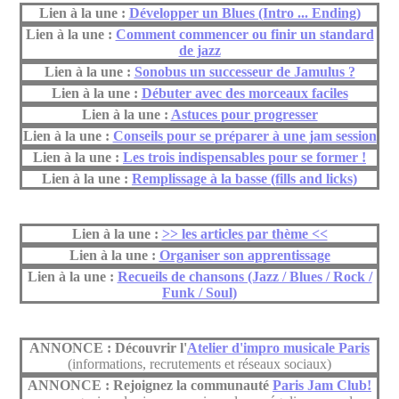
Lien à la une :
Développer un Blues (Intro ... Ending)
Lien à la une :
Comment commencer ou finir un standard
de jazz
Lien à la une :
Sonobus un successeur de Jamulus ?
Lien à la une :
Débuter avec des morceaux faciles
Lien à la une :
Astuces pour progresser
Lien à la une :
Conseils pour se préparer à une jam session
Lien à la une :
Les trois indispensables pour se former !
Lien à la une :
Remplissage à la basse (fills and licks)
Lien à la une :
>> les articles par thème <<
Lien à la une :
Organiser son apprentissage
Lien à la une :
Recueils de chansons (Jazz / Blues / Rock /
Funk / Soul)
ANNONCE : Découvrir l'
Atelier d'impro musicale Paris
(informations, recrutements et réseaux sociaux)
ANNONCE : Rejoignez la communauté
Paris Jam Club!