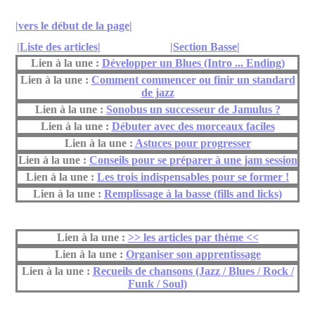
|vers le début de la page|
|Liste des articles|
|Section Basse|
Lien à la une :
Développer un Blues (Intro ... Ending)
Lien à la une :
Comment commencer ou finir un standard
de jazz
Lien à la une :
Sonobus un successeur de Jamulus ?
Lien à la une :
Débuter avec des morceaux faciles
Lien à la une :
Astuces pour progresser
Lien à la une :
Conseils pour se préparer à une jam session
Lien à la une :
Les trois indispensables pour se former !
Lien à la une :
Remplissage à la basse (fills and licks)
Lien à la une :
>> les articles par thème <<
Lien à la une :
Organiser son apprentissage
Lien à la une :
Recueils de chansons (Jazz / Blues / Rock /
Funk / Soul)