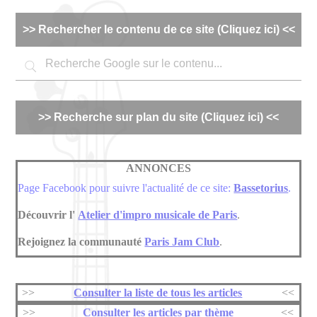
Panneau de gestion des cookies
>> Rechercher le contenu de ce site (Cliquez ici) <<
>> Recherche sur plan du site (Cliquez ici) <<
ANNONCES
Page Facebook pour suivre l'actualité de ce site:
Bassetorius
.
Découvrir l'
Atelier d'impro musicale de Paris
.
Rejoignez la communauté
Paris Jam Club
.
>>
Consulter la liste de tous les articles
<<
>>
Consulter les articles par thème
<<