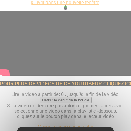
Cookies management panel
|Ouvrir dans une nouvelle fenêtre|
POUR PLUS DE VIDÉOS DE CE YOUTUBEUR CLIQUEZ ICI
Lire la vidéo à partir de:
0
, jusqu'à:
la fin de la vidéo
.
Définir le début de la boucle
Si la vidéo ne démarre pas automatiquement après avoir
sélectionné une vidéo dans la playlist ci-dessous,
cliquez sur le bouton play dans le lecteur vidéo
Ouvrir la vidéo sur youtube